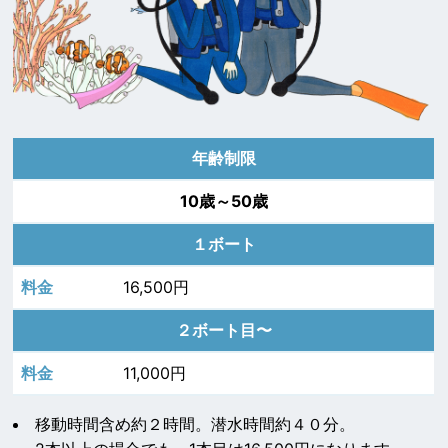
年齢制限
10歳～50歳
１ボート
16,500円
２ボート目〜
11,000円
移動時間含め約２時間。潜水時間約４０分。