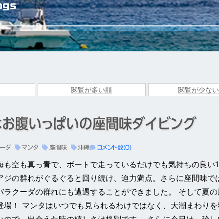
ogs
はお腹いっぱいの座間味ダイビング
ーダ
マンタ
座間味
沖縄
コメント数(0)
海も空も真っ青で、ボートで走っているだけでも気持ちの良い1
アジの群れがぐるぐると回り続け、迫力満点。さらに座間味で
バラクーダの群れにも遭遇することができました。 そして夏の
登場！ マンタはいつでも見られるわけではなく、大潮まわりを