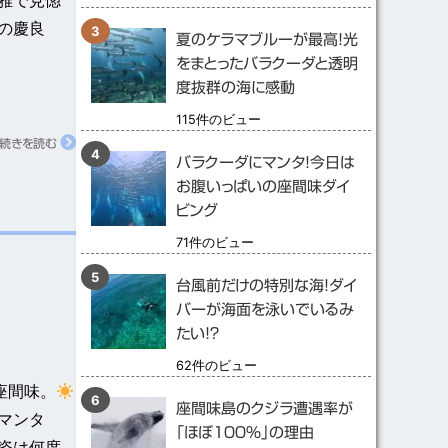
の慶良
夏のケラマブルーが最高！光
をまとったバラクーダと透明
度抜群の海に感動
115件のビュー
続きを読む
バラクーダにマンタ！今日は
お腹いっぱいの座間味ダイ
ビング
71件のビュー
台風前だけの特別な海！ダイ
バーが海面を泳いでいるみ
たい！？
62件のビュー
座間味。
座間味島のクジラ遭遇率が
マンタ
「ほぼ１００％」の理由
姿は何度