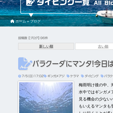
ダイビング一覧
All Bl
ホーム
»
ブログ
投稿数 【ブログ】：96件
バラクーダにマンタ！今日
7/5（日）17:02
ギンガメアジ
ケラマ
ダイビング
バラク
梅雨明け後の中、
水中ではギンガメ
見る機会の少ない
もいえるマンタも