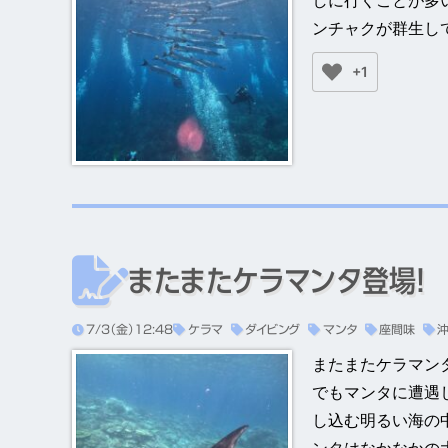
しに行くことが多
ンチャクが群生し
+1
またまたケラマンタ登場！
7/3（金）12:48
ケラマ
ダイビング
マンタ
座間味
またまたケラマン
でもマンタに遭遇
し込む明るい海の
ンタはなかなかの