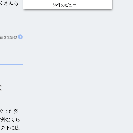
くさんあ
36件のビュー
続きを読む
た
立てた姿
意外なくら
その下に広