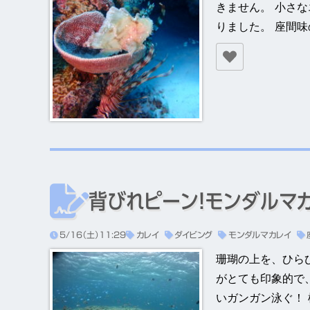
きません。 小さ
りました。 座間
背びれピーン！モンダルマ
5/16（土）11:29
カレイ
ダイビング
モンダルマカレイ
珊瑚の上を、ひら
がとても印象的で
いガンガン泳ぐ！