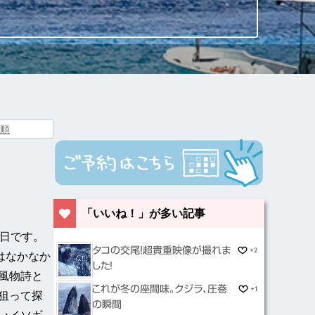
「いいね！」が多い記事
日です。
タコの交尾！超貴重映像が撮れま
+2
はなかなか
した！
風物詩と
これが冬の座間味。クジラ、圧巻
+1
狙って探
の瞬間