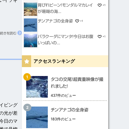
いイソギ
背びれピーン！モンダルマカレイ
+1
が珊瑚の海...
チンアナゴの全身姿
+1
続きを読む
バラクーダにマンタ！今日はお腹
+1
いっぱいの...
アクセスランキング
タコの交尾！超貴重映像が撮
れました！
437件のビュー
イビング
チンアナゴの全身姿
の光が差
183件のビュー
今日のマ
雅で見惚