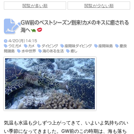
GW前のベストシーズン到来！カメのキスに癒される
海へ
4/20（月）14:15
ウミガメ
カメ
ダイビング
座間味ダイビング
座間味島
慶良
間諸島
水中世界
海のある生活
癒し
気温も水温も少しずつ上がってきて、いよいよ気持ちのい
い季節になってきました。GW前のこの時期は、海も落ち