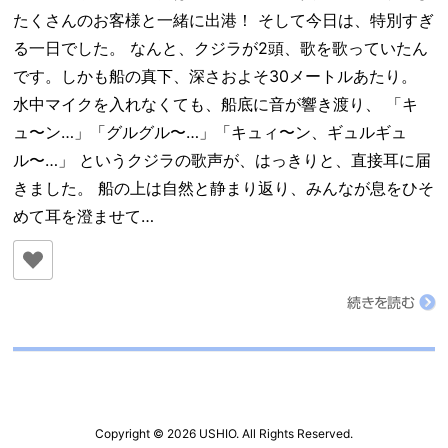
たくさんのお客様と一緒に出港！ そして今日は、特別すぎ
る一日でした。 なんと、クジラが2頭、歌を歌っていたん
です。しかも船の真下、深さおよそ30メートルあたり。
水中マイクを入れなくても、船底に音が響き渡り、 「キ
ュ〜ン…」「グルグル〜…」「キュィ〜ン、ギュルギュ
ル〜…」 というクジラの歌声が、はっきりと、直接耳に届
きました。 船の上は自然と静まり返り、みんなが息をひそ
めて耳を澄ませて…
続きを読む
Copyright ©
2026 USHIO. All Rights Reserved.