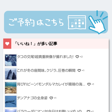
「いいね！」が多い記事
タコの交尾！超貴重映像が撮れました！
+2
これが冬の座間味。クジラ、圧巻の瞬間
+1
背びれピーン！モンダルマカレイが珊瑚の海...
+1
チンアナゴの全身姿
+1
バラクーダにマンタ！今日はお腹いっぱいの...
+1