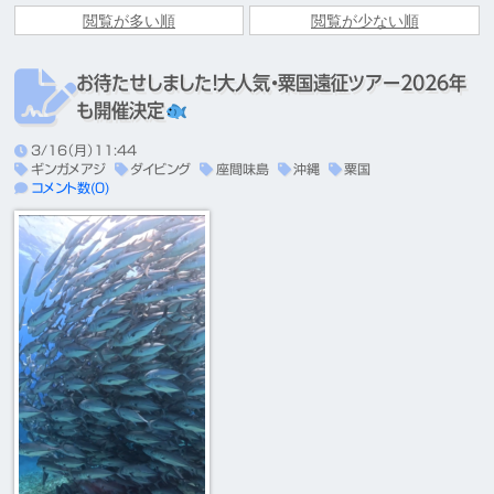
お待たせしました！大人気・粟国遠征ツアー2026年
も開催決定
3/16（月）11:44
ギンガメアジ
ダイビング
座間味島
沖縄
粟国
コメント数(0)