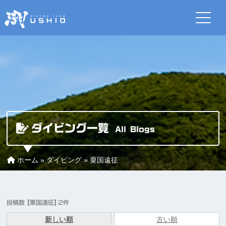
ダイビング一覧
All Blogs
ホーム
»
ダイビング
»
粟国遠征
投稿数 【粟国遠征】：2件