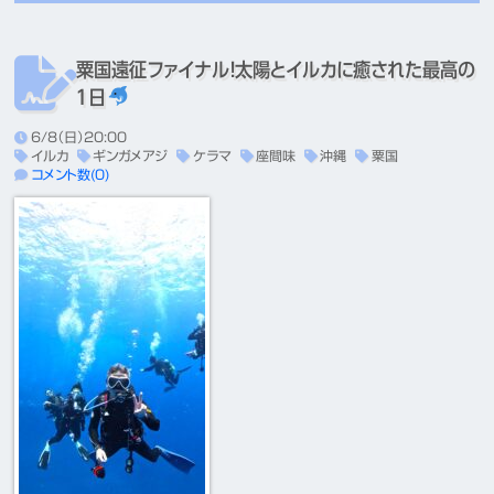
粟国遠征ファイナル！太陽とイルカに癒された最高の
１日
6/8（日）20:00
イルカ
ギンガメアジ
ケラマ
座間味
沖縄
粟国
コメント数(0)