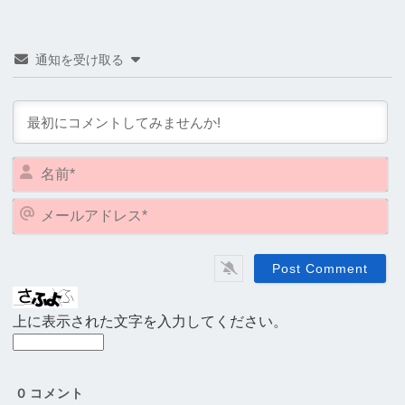
通知を受け取る
名
前
*
メ
ー
ル
ア
ド
レ
上に表示された文字を入力してください。
ス
*
0
コメント