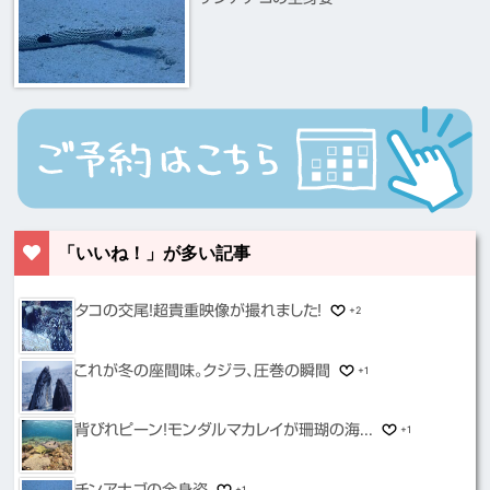
「いいね！」が多い記事
タコの交尾！超貴重映像が撮れました！
+2
これが冬の座間味。クジラ、圧巻の瞬間
+1
背びれピーン！モンダルマカレイが珊瑚の海...
+1
+1