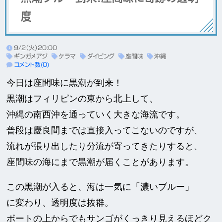
度
9/2（火）20:00
ギンガメアジ
ケラマ
ダイビング
座間味
沖縄
コメント数(0)
今日は座間味に黒潮が到来！
黒潮はフィリピンの東から北上して、
沖縄の南西沖を通っていく大きな海流です。
普段は慶良間までは直接入ってこないのですが、
流れが張り出したり分流が寄ってきたりすると、
座間味の海にまで黒潮が届くことがあります。
この黒潮が入ると、海は一気に「濃いブルー」
に変わり、透明度は抜群。
ボートの上からでもサンゴがくっきり見えるほどク