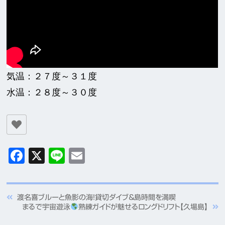
気温：２７度～３１度
水温：２８度～３０度
Facebook
X
Line
Email
渡名喜ブルーと魚影の海！貸切ダイブ＆島時間を満喫
まるで宇宙遊泳
熟練ガイドが魅せるロングドリフト【久場島】