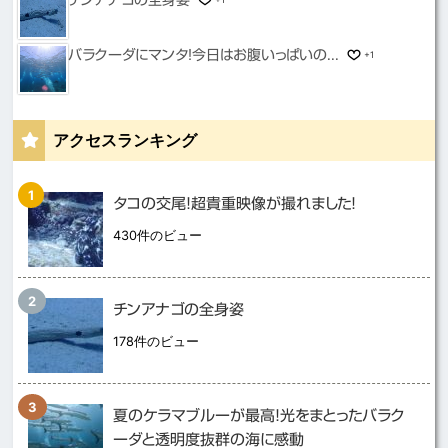
チンアナゴの全身姿
バラクーダにマンタ！今日はお腹いっぱいの...
+1
アクセスランキング
タコの交尾！超貴重映像が撮れました！
430件のビュー
チンアナゴの全身姿
178件のビュー
夏のケラマブルーが最高！光をまとったバラク
ーダと透明度抜群の海に感動