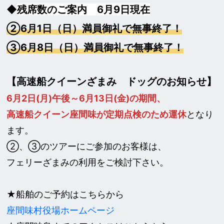
◆
残席数
のご案内
6月9日現在
②6月1日（日）満員御礼で無事終了！
③6月8日（日）満員御礼で無事終了！
【高速船クイーンざまみ ドッグのお知らせ】
6月2日(月)午後～6月13日(金)の期間、
高速船クイーン座間味が定期点検のため運休
となり
ます。
②、③のツアーにご参加のお客様は、
フェリーざまみの利用をご検討下さい。
★船舶のご予約はこちらから
座間味村役場ホームページ