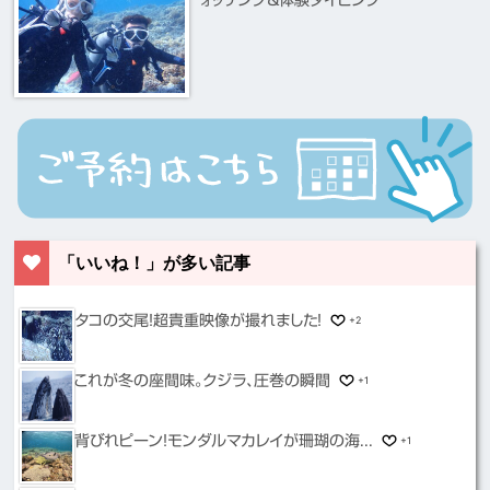
ォッチング＆体験ダイビング
「いいね！」が多い記事
タコの交尾！超貴重映像が撮れました！
+2
これが冬の座間味。クジラ、圧巻の瞬間
+1
背びれピーン！モンダルマカレイが珊瑚の海...
+1