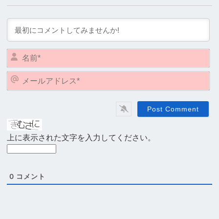
名
前
*
メ
ー
ル
ア
ド
レ
上に表示された文字を入力してください。
ス
*
0
コメント