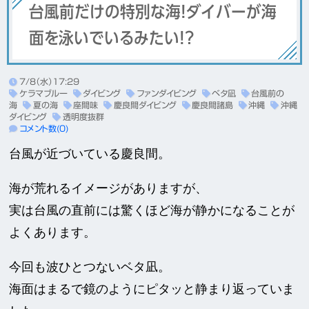
台風前だけの特別な海！ダイバーが海
面を泳いでいるみたい！？
7/8（水）17:29
ケラマブルー
ダイビング
ファンダイビング
ベタ凪
台風前の
海
夏の海
座間味
慶良間ダイビング
慶良間諸島
沖縄
沖縄
ダイビング
透明度抜群
コメント数(0)
台風が近づいている慶良間。
海が荒れるイメージがありますが、
実は台風の直前には驚くほど海が静かになることが
よくあります。
今回も波ひとつないベタ凪。
海面はまるで鏡のようにピタッと静まり返っていま