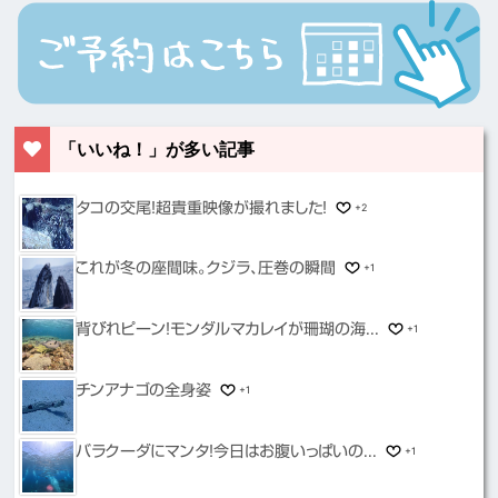
「いいね！」が多い記事
タコの交尾！超貴重映像が撮れました！
+2
これが冬の座間味。クジラ、圧巻の瞬間
+1
背びれピーン！モンダルマカレイが珊瑚の海...
+1
チンアナゴの全身姿
+1
バラクーダにマンタ！今日はお腹いっぱいの...
+1