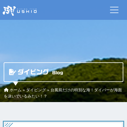
ダイビング
Blog
ホーム
»
ダイビング
»
台風前だけの特別な海！ダイバーが海面
を泳いでいるみたい！？