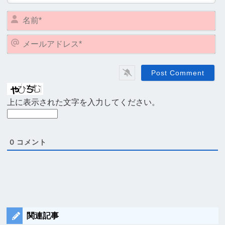
名
前
*
メ
ー
ル
ア
ド
レ
上に表示された文字を入力してください。
ス
*
0
コメント
関連記事