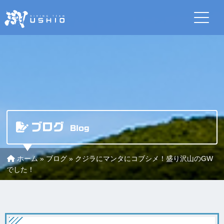
ブログ
Blog
ホーム
»
ブログ
»
クジラにマンタにコブシメ！盛り沢山のGW
でした！