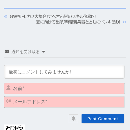
GW初日、カメ大集合！ナベさん謎のスキル発動？！
夏に向けて出航準備！新兵器とともにペンキ塗り！
通知を受け取る
名
前
*
メ
ー
ル
ア
ド