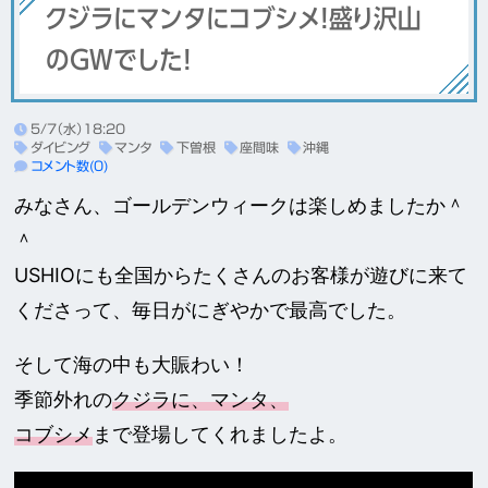
クジラにマンタにコブシメ！盛り沢山
のGWでした！
5/7（水）18:20
ダイビング
マンタ
下曽根
座間味
沖縄
コメント数(0)
みなさん、ゴールデンウィークは楽しめましたか＾
＾
USHIOにも全国からたくさんのお客様が遊びに来て
くださって、毎日がにぎやかで最高でした。
そして海の中も大賑わい！
季節外れの
クジラに、マンタ、
コブシメ
まで登場してくれましたよ。