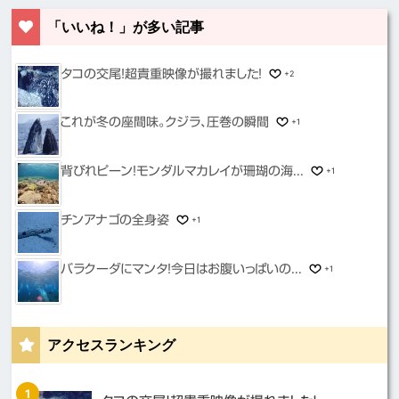
「いいね！」が多い記事
タコの交尾！超貴重映像が撮れました！
+2
これが冬の座間味。クジラ、圧巻の瞬間
+1
背びれピーン！モンダルマカレイが珊瑚の海...
+1
チンアナゴの全身姿
+1
バラクーダにマンタ！今日はお腹いっぱいの...
+1
アクセスランキング