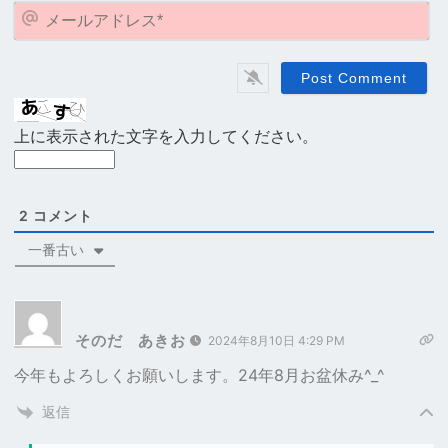
*
メ
ー
ル
ア
ド
レ
上に表示された文字を入力してください。
ス
*
2
コメント
一番古い
そのだ あきお
2024年8月10日 4:29 PM
今年もよろしくお願いします。24年8月お盆休み^_^
返信