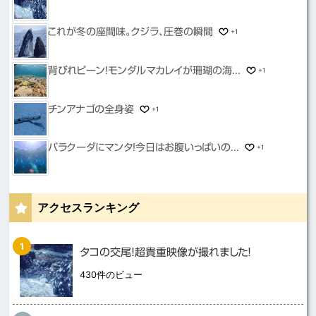
これが冬の座間味。クジラ、圧巻の瞬間
+1
背びれピーン！モンダルマカレイが珊瑚の海...
+1
チンアナゴの全身姿
+1
バラクーダにマンタ！今日はお腹いっぱいの...
+1
アクセスランキング
タコの交尾！超貴重映像が撮れました！
430件のビュー