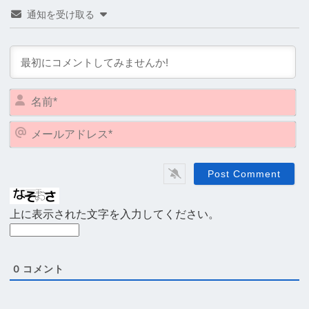
通知を受け取る
名
前
*
メ
ー
ル
ア
ド
レ
上に表示された文字を入力してください。
ス
*
0
コメント