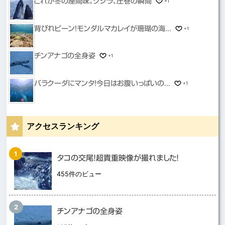
これが冬の座間味。クジラ、圧巻の瞬間
+1
背びれピーン！モンダルマカレイが珊瑚の海...
+1
チンアナゴの全身姿
+1
バラクーダにマンタ！今日はお腹いっぱいの...
+1
アクセスランキング
タコの交尾！超貴重映像が撮れました！
455件のビュー
チンアナゴの全身姿